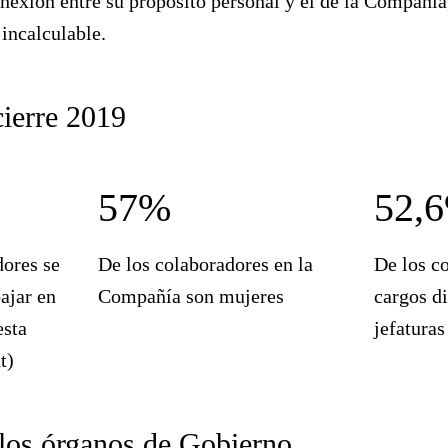
nexión entre su propósito personal y el de la Compañía
 incalculable.
cierre 2019
57%
52,
dores se
De los colaboradores en la
De los c
bajar en
Compañía son mujeres
cargos di
sta
jefatura
t)
 los órganos de Gobierno