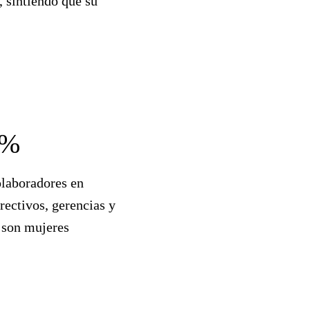
, sintiendo que su
6%
olaboradores en
rectivos, gerencias y
s son mujeres